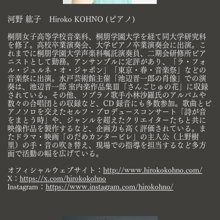
河野 紘子 Hiroko KOHNO (ピアノ)
桐朋女子高等学校音楽科、桐朋学園大学を経て同大学研究科
を修了。高校卒業演奏会、大学ピアノ卒業演奏会に出演。こ
れまでに桐朋学​園大学声楽科嘱託演奏員、二期会研修所ピア
ニストとして勤務。アンサンブルに定評があり、「ラ・フォ
ル・ジュルネ・オ・ジャポン」​「東京・春・音楽祭」などの
音楽祭に出演。水戸芸術館主催「池辺晋一郎の肖像」での演
奏は、池辺晋一郎 室内楽作品集Ⅲ「さんご​じゅの花」に収録
されている。その他、ソプラノ歌手小林沙羅氏のアルバムや
数々の合唱団との収録など、CD 録音にも多数参加。歌曲​とピ
アノソロを交えたセルフ・プロデュースコンサート「詩が音
をまとう時」や、ジャンルを超えたクリエイターたちと共に
映像作品を​製作するなど、企画力も高く評価されている。ま
たドラマ・映画「のだめカンタービレ」の主人公（上野樹
里）の手・音の吹き替え、現​場での指導を担当するなど多方
面で活動の幅を広げている。
オフィシャルウェブサイト：
http://www.hirokokohno.com/
X：
https://x.com/hirokokohno
Instagram：
https://www.instagram.com/hirokohno/