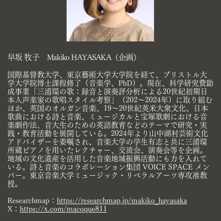
早坂 牧子 Makiko HAYASAKA（企画）
国際基督教大学、東京藝術大学大学院を経て、ブリストル大
学大学院博士課程修了（音楽学、PhD）。現在、科学研究費助
成事業「三浦​環の歌：録音と演奏評分析による20世紀初期日
本人声楽家の歌唱スタイル考察」（202～2024年）に取り組む
ほか、英国のオルガン音​楽、19～20世紀英米大衆文化、日本
歌曲における詩と音楽、ミュージカルと宝塚歌劇における音
楽劇作法、音大生のための英語教育な​どのテーマで研究・実
践・教育活動を展開している。2024年より山中湖村芸術文化
アドバイザーを委嘱され、音楽大学の学生有志と共​に三浦環
所蔵ピアノを用いたレクチャー、交流会、演奏会等を企画。
地域の文化遺産を活用した音楽地域振興活動にも力を入れて
いる。​詩と音楽のコラボレーション集団 VOICE SPACE メン
バー。東京音楽大学ミュージック・リベラルアーツ専攻准教
授。
Researchmap：
https://researchmap.jp/makiko_hayasaka
X：
https://x.com/macoque811