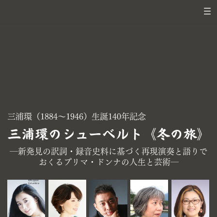
三浦環（1884～1946）生誕140年記念
三浦環のシューベルト《冬の旅》
―新発見の訳詞・録音史料に基づく再現演奏と語りで
おくる​プリマ・ドンナの人生と芸術―
©Nippon
Columbia