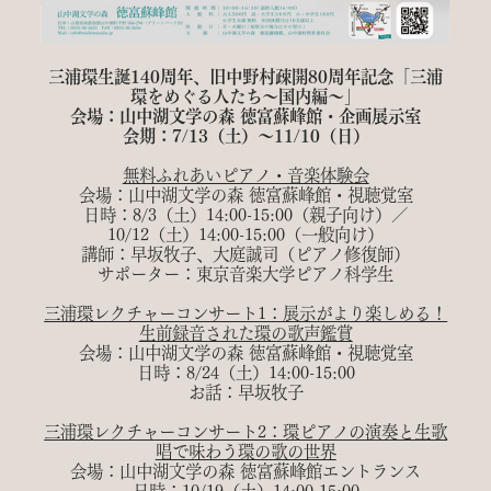
三浦環生誕140周年、旧中野村疎開80周年記念「三浦
環をめぐる人たち～国内編～」
会場：山中湖文学の森 徳富蘇峰館・企画展示室
会期：7/13（土）～11/10（日）
無料ふれあいピアノ・音楽体験会
会場：山中湖文学の森 徳富蘇峰館・視聴覚室
日時：8/3（土）14:00-15:00（親子向け）／
10/12（土）14:00-15:00（一般向け）
講師：早坂牧子、大庭誠司（ピアノ修復師）
サポーター：東京音楽大学ピアノ科学生
三浦環レクチャーコンサート1：展示がより楽しめる！
生前録音された環の歌声鑑賞
会場：山中湖文学の森 徳富蘇峰館・視聴覚室
日時：8/24（土）14:00-15:00
お話：早坂牧子
三浦環レクチャーコンサート2：環ピアノの演奏と生歌
唱で味わう環の歌の世界
会場：山中湖文学の森 徳富蘇峰館エントランス