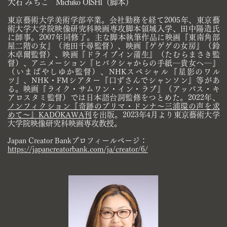
大石 みちこ Michiko OISHI（脚本）
東京藝術大学美術学部卒業。会社勤務を経て2005年、東京藝
術大学大学院映像研究科映画専攻脚本領域入学、田中陽造氏
に師事。2007​年同修了。主な脚本執筆作品に映画『東南角部
屋二階の女』（池田千尋監督）、映画『ゲゲゲの女房』（鈴
木卓爾監督）、映画『ドライ​ブイン蒲生』（たむらまさき監
督）、アニメーション『ヒバクシャからの手紙―貴女へ―』
（いまばやしゆか監督）、NHKスペシャル​『星影のワル
ツ』、NHK・FMシアター『口ずさんでシャンソン』等があ
る。映画『ライク・サムワン・イン・ラブ』（アッバス・キ
ア​ロスタミ監督）では日本語台詞監修をつとめた。2022年、
ノンフィクション『奇跡のプリマ・ドンナ〜三浦環の声を求
めて〜』​KADOKAWA刊
を出版。2023年4月より東京藝術大学
大学院映像研究科映画専攻教授。
Japan Creator Bankプロフィールページ：
https://japancreatorbank.com/ja/creator/6/