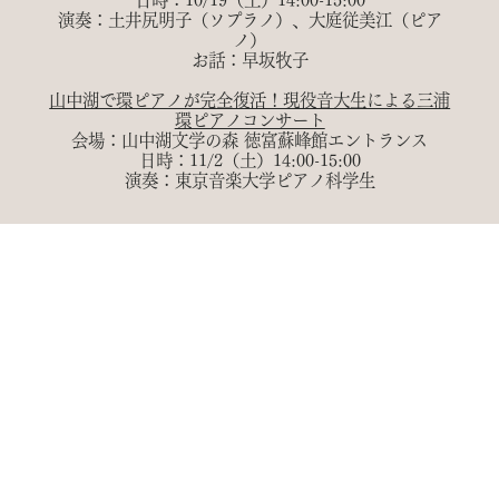
日時：10/19（土）14:00-15:00
演奏：土井尻明子（ソプラノ）、大庭従美江（ピア
ノ）
お話：早坂牧子
山中湖で環ピアノが完全復活！現役音大生による三浦
環ピアノコンサート
会場：山中湖文学の森 徳富蘇峰館エントランス
日時：11/2（土）14:00-15:00
演奏：東京音楽大学ピアノ科学生
各イベントのお申し込みはこちらから
上記の
イベント情報は、山中湖村文化アドバイザーと
音大生有志で運営する​「三浦環ピアノ・プロジェク
ト」のSNSアカウントでも発信しています。
【静岡県袋井市】
三浦環の最大の理解者であった夫・政太郎の墓所がある袋井市では、日本屈指の花火大会のひとつ「ふくろい遠州の花
火」で、​講談と花火と音楽のコラボレーションによる「火談・三浦環物語～オペラ・マダムバタフライ」が夜空を彩り