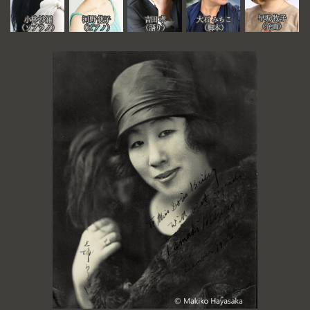
早坂 牧子
早坂 牧子
河野 紘子
河野 紘子
小林 沙羅
小林 沙羅
吉田 孝
吉田 孝
大石 みちこ
大石 みちこ
（企画）
（企画）
（ピアノ）
（ピアノ）
（ソプラノ）
（ソプラノ）
（語り）
（語り）
（脚本）
（脚本）