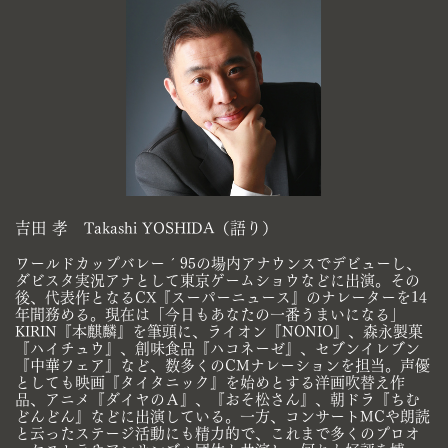
吉田 孝 Takashi YOSHIDA（語り）
ワールドカップバレー´95の場内アナウンスでデビューし、
ダビスタ実況アナとして東京ゲームショウなどに出演。その
後、代表作とな​るCX『スーパーニュース』のナレーターを14
年間務める。現在は「今日もあなたの一番うまいになる」
KIRIN『本麒麟』を筆頭に、ラ​イオン『NONIO』、森永製菓
『ハイチュウ』、創味食品『ハコネーゼ』、セブンイレブン
『中華フェア』など、数多くのCMナレーショ​ンを担当。声優
としても映画『タイタニック』を始めとする洋画吹替え作
品、アニメ『ダイヤのＡ』、『おそ松さん』、朝ドラ『ちむ
ど​んどん』などに出演している。一方、コンサートMCや朗読
と云ったステージ活動にも精力的で、これまで多くのプロオ