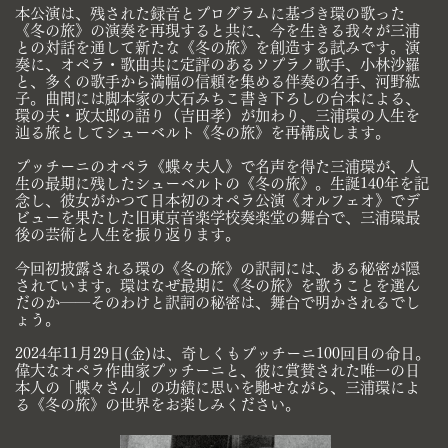
本公演は、残された録音とプログラムに基づき環の歌った
《冬の旅》の演奏を再現すると共に、今を生き​る我々が三浦
との対話を通して新たな《冬の旅》を創造する試みです。演
奏に、オペラ・歌曲共に定評の​あるソプラノ歌手、小林沙羅
と、多くの歌手から満幅の信頼を集める伴奏の名手、河野紘
子。曲間には脚​本家の大石みちこ書き下ろしの台本による、
環の夫・政太郎の語り（吉田孝）が加わり、三浦環の人生を​
辿る旅としてシューベルト《冬の旅》を再構成します。
プッチーニのオペラ《蝶々夫⼈》で名声を得た三浦環が、人
生の最期に残したシューベルトの《冬の​旅》。生誕140年を記
念し、彼⼥がかつて日本初のオペラ公演《オルフェオ》でデ
ビューを果たした旧東​京⾳楽学校奏楽堂の舞台で、三浦環最
後の芸術と人生を振り返ります。
今回初披露される環の《冬の旅》の訳詞には、ある秘密が隠
されています。環はなぜ最期に《冬の旅》を​歌うことを選ん
だのか――そのわけと訳詞の秘密は、舞台で明かされるでし
ょう。
2024年11月29日(金)は、奇しくもプッチーニ100回目の命日。
偉大なオペラ作曲家プッチーニと、彼に賞​賛された唯一の日
本人の「蝶々さん」の功績に思いを馳せながら、三浦環によ
る《冬の旅》の世界をお楽​しみください。