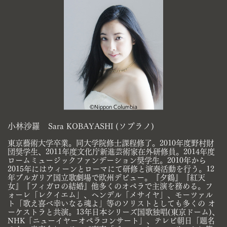
©Nippon Columbia
小林沙羅 Sara KOBAYASHI (ソプラノ)
東京藝術大学卒業。同大学院修士課程修了。2010年度野村財
団奨学生、2011年度文化庁新進芸術家在外研修員。2014年度
ロー​ムミュージックファンデーション奨学生。2010年から
2015年にはウィーンとローマにて研修と演奏活動を行う。12
年ブルガリ​ア国立歌劇場で欧州デビュー。『夕鶴』『紅天
女』『フィガロの結婚』他多くのオペラで主演を務める。フ
ォーレ「レクイエ​ム」、ヘンデル「メサイヤ」、モーツァル
ト「歌え喜べ幸いなる魂よ」等のソリストとしても多くの オ
ーケストラと共演。13​年日本シリーズ国歌独唱(東京ドーム)、
NHK「ニューイヤーオペラコンサート」、テレビ朝日「題名