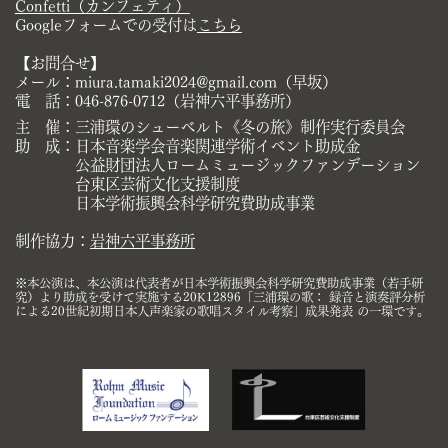
Confetti（カンフェティ
）
Googleフォームでの受付は
こちら
【
お問合せ】
メール：miura.tamaki2024@gmail.com（早坂）
電 話：046-876-0712（岩神六平事務所）
主
催：三浦環のシューベルト《冬の旅》制作実行委員会
助
成：日本音楽学会音楽関連学術イベント助成金
公益財団法人ロームミュージックファンデーション
台東区芸術文化支援制度
日本学術振興会科学研究費助成事業
制作協力：
岩神六平事務所
※本公演は、本公演は代表者が日本学術振興会科学研究費助成事業（若手研
究）より助成を受けて実施する20K12896「三浦環の歌： 録音と演奏評分析
による​20世紀初期日本人声楽家の歌唱スタイル考察」成果発表 の一環です。