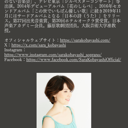
のない音楽会」、テレビ​東京「ジルベスターコンサート」等
出演。2014年デビューアルバム「花のしらべ」、2016年セカ
ンドアルバム「この世でいち​ばん優しい歌」に続き2019年11
月にはサードアルバムとなる「日本の詩（うた）」をリリー
ス。第27回出光音楽賞、第20回ホ​テルオークラ賞受賞。日本
声楽アカデミー会員。藤原歌劇団団員。大阪芸術大学准教
授。
オフィシャルウェブサイト：
https://sarakobayashi.com/
X：
https://x.com/sara_kobayashi
Instagram：
https://www.instagram.com/sarakobayashi_soprano/
Facebook：
https://www.facebook.com/SaraKobayashiOfficial/