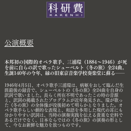
公演概要
本邦初の国際的オペラ歌手、三浦環（1884～1946）が死
を前に自らの訳で歌ったシューベルト​《冬の旅》全24曲。
生誕140年の今年、縁の旧東京音楽学校奏楽堂に蘇る――
1946年4⽉5⽇、オペラ歌手三浦環は、病躯をおして臨んだ生
涯最後の録音で、シューベルトの《冬の​旅》全24曲を自身の
訳詞で歌いました。長らく所在不明であったこの時の音源
と、訳詞の掲載されたプ​ログラムが近年発⾒され、環が歌っ
た《冬の旅》の全体像が没後初めて明らかとなりました。オ
ペラ歌手​らしい劇的な表現と、和語を多用した現代の耳にも
分かりやすい訳詞は、当時の演奏実践を伝える貴重な​史料で
あるだけでなく、日本ならではの《冬の旅》の演奏の形とし
て、今なお新鮮な魅力を放つもので​す。